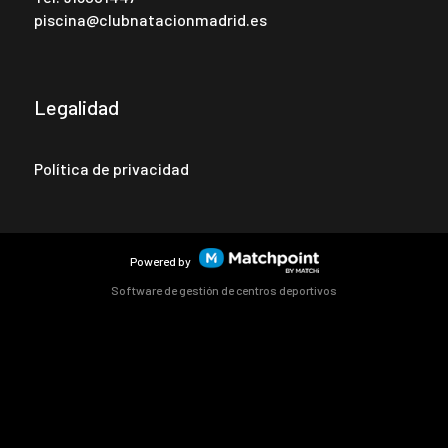
piscina@clubnatacionmadrid.es
Legalidad
Política de privacidad
Powered by
Software de gestión de centros deportivos
Las cookies de este sitio web se usan para personalizar el
contenido y los anuncios, ofrecer funciones de redes sociales
y analizar el tráfico. Además, compartimos información
sobre el uso que haga del sitio web con nuestros partners de
redes sociales, publicidad y análisis web, quienes pueden
combinarla con otra información que les haya proporcionado