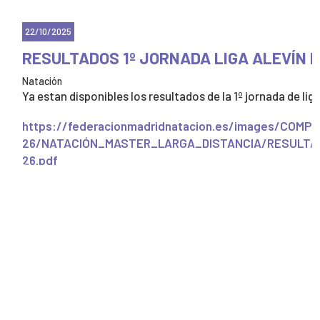
🏟️
C.N. Madrid Moscardó
2 – 11
C.N. Pozuelo
22/10/2025
RESULTADOS 1º JORNADA LIGA ALEVÍN 
Aunque los resultados no reflejan todo el esfuerzo y
Natación
el trabajo que ponemos en cada partido,
seguimos
Ya estan disponibles los resultados de la 1º jornada de liga
aprendiendo, creciendo y luchando juntos
. 💪
https://federacionmadridnatacion.es/images/COM
🔥
Seguimos adelante, equipo.
26/NATACIÓN_MASTER_LARGA_DISTANCIA/RESULTA
¡Vamos Mosca!
26.pdf