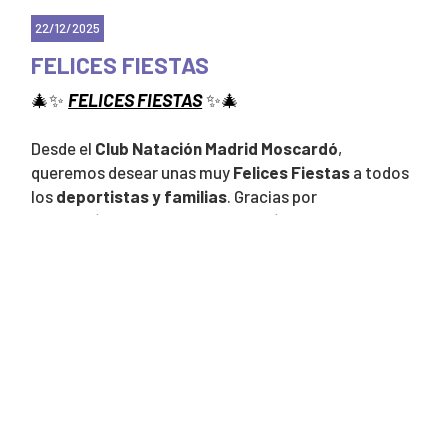
22/12/2025
FELICES FIESTAS
🎄✨
FELICES FIESTAS
✨🎄
Desde el
Club Natación Madrid Moscardó
,
queremos desear unas muy
Felices Fiestas
a todos
los
deportistas y familias
. Gracias por
acompañarnos durante todo el año y por formar
parte de esta gran familia que crece cada día con
esfuerzo, compromiso y compañerismo.
Vuestra dedicación, ilusión y apoyo constante hacen
posible que el club siga avanzando, superando retos
y compartiendo grandes momentos tanto dentro
como fuera del club. Estas fechas son una
oportunidad perfecta para descansar, disfrutar de la