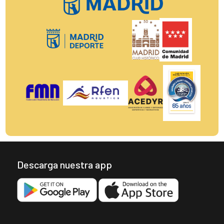
🏟️
C.N. Madrid Moscardó
0 – 34
Colegio Brains A
👉 Duro resultado, pero una oportunidad perfecta
para aprender y crecer como equipo.
Domingo 19/10
Categoría Juvenil
🏟️
Tres Cantos
22 – 5
C.N. Madrid Moscardó
👉 A pesar del marcador, el compromiso y la entrega
de nuestros jugadores no pasó desapercibido.
El fin de semana nos dejó de todo: victorias,
partidos ajustados y desafíos que nos harán más
fuertes. 💪
Cada encuentro es una nueva oportunidad para
Descarga nuestra app
mejorar, aprender y seguir creciendo como equipo.
¡Seguimos entrenando con ganas y con la mirada
puesta en los próximos partidos!