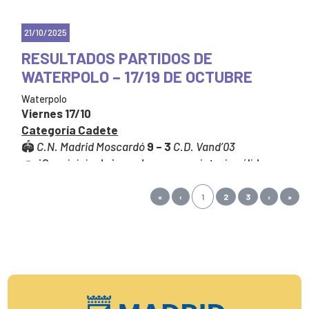
21/10/2025
RESULTADOS PARTIDOS DE
WATERPOLO – 17/19 DE OCTUBRE
Waterpolo
Viernes 17/10
Categoría Cadete
🏟️
C.N. Madrid Moscardó
9 – 3
C.D. Vand’03
👉 ¡Gran inicio de jornada con una victoria sólida y
buen juego en equipo!
«
‹
1
2
3
›
»
Sábado 18/10
Categoría Absoluto
🏟️
C.N. Madrid Moscardó
9 – 10
C.D. Vand’03
👉 Partido muy igualado que se decidió por la
mínima. ¡Excelente esfuerzo hasta el final!
Categoría Cadete