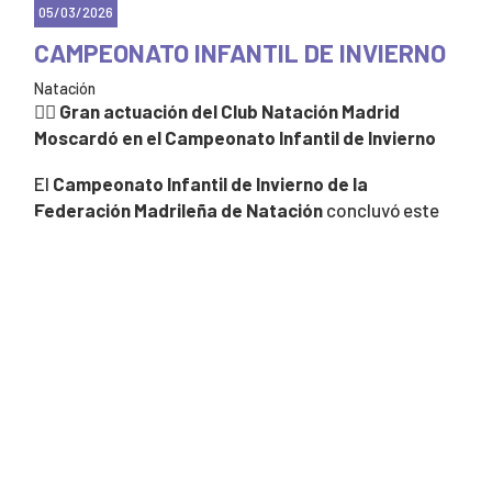
05/03/2026
CAMPEONATO INFANTIL DE INVIERNO
Natación
🏊‍♂️
Gran actuación del Club Natación Madrid
Moscardó en el Campeonato Infantil de Invierno
El
Campeonato Infantil de Invierno de la
Federación Madrileña de Natación
concluyó este
pasado domingo en el
Centro de Natación M-86
,
tras dos intensas jornadas de competición en las que
nuestros nadadores volvieron a demostrar su gran
nivel en la piscina.
Desde el
Club Natación Madrid Moscardó
queremos
destacar los excelentes resultados obtenidos por
nuestras deportistas:
🥇
Cristina Fernández González